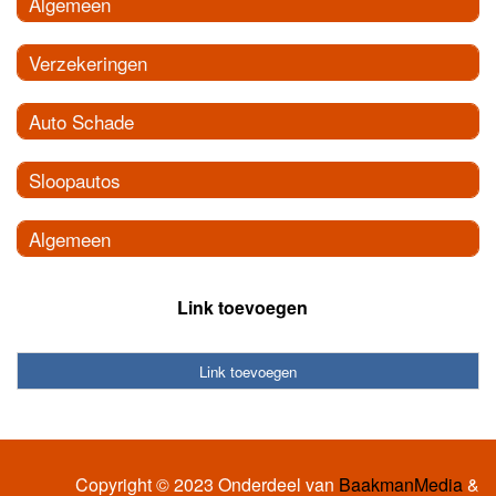
Algemeen
Verzekeringen
Auto Schade
Sloopautos
Algemeen
Link toevoegen
Link toevoegen
Copyright © 2023 Onderdeel van
BaakmanMedia
&